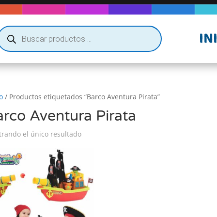
Búsqueda
IN
de
productos
o
/ Productos etiquetados “Barco Aventura Pirata”
rco Aventura Pirata
rando el único resultado