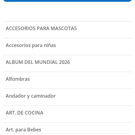
Este
producto
tiene
múltiples
ACCESORIOS PARA MASCOTAS
variantes.
Las
Accesorios para niñas
opciones
se
pueden
ALBUM DEL MUNDIAL 2026
elegir
en
Alfombras
la
página
de
Andador y caminador
producto
ART. DE COCINA
Art. para Bebes