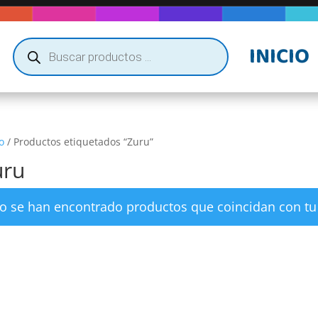
Búsqueda
INICIO
de
productos
o
/ Productos etiquetados “Zuru”
uru
o se han encontrado productos que coincidan con tu 