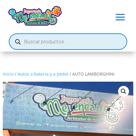
Búsqueda
de
productos
Inicio
/
Autos a batería y a pedal
/ AUTO LAMBORGHINI