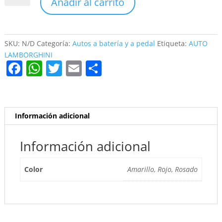
Añadir al carrito
LAMBORGHINI
cantidad
SKU:
N/D
Categoría:
Autos a batería y a pedal
Etiqueta:
AUTO
LAMBORGHINI
F
W
T
E
C
a
h
w
m
o
c
at
itt
ai
m
e
s
er
l
p
Información adicional
b
A
ar
o
p
tir
Información adicional
o
p
Color
Amarillo, Rojo, Rosado
k