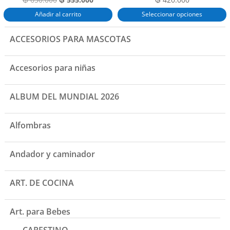
precio
precio
Añadir al carrito
Seleccionar opciones
original
actual
Este
era:
es:
ACCESORIOS PARA MASCOTAS
producto
₲ 650.000.
₲ 555.000.
tiene
múltiples
Accesorios para niñas
variantes.
Las
ALBUM DEL MUNDIAL 2026
opciones
se
pueden
Alfombras
elegir
en
Andador y caminador
la
página
de
ART. DE COCINA
producto
Art. para Bebes
CARESTINO