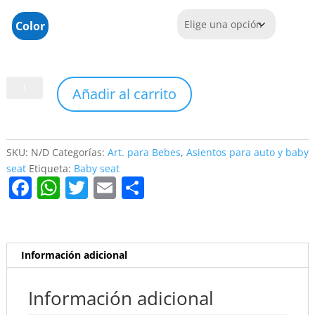
Color
BABYSEAT
Añadir al carrito
CON
BASE
GALZERANO
cantidad
SKU:
N/D
Categorías:
Art. para Bebes
,
Asientos para auto y baby
seat
Etiqueta:
Baby seat
F
W
T
E
C
a
h
w
m
o
c
at
itt
ai
m
e
s
er
l
p
Información adicional
b
A
ar
o
p
tir
Información adicional