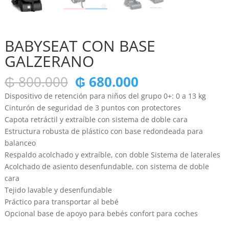
BABYSEAT CON BASE
GALZERANO
El
El
₲
800.000
₲
680.000
precio
precio
Dispositivo de retención para niños del grupo 0+: 0 a 13 kg
original
actual
Cinturón de seguridad de 3 puntos con protectores
era:
es:
Capota retráctil y extraíble con sistema de doble cara
₲ 800.000.
₲ 680.000.
Estructura robusta de plástico con base redondeada para
balanceo
Respaldo acolchado y extraíble, con doble Sistema de laterales
Acolchado de asiento desenfundable, con sistema de doble
cara
Tejido lavable y desenfundable
Práctico para transportar al bebé
Opcional base de apoyo para bebés confort para coches