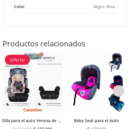
o
p
Color
Negro, Rosa
k
Productos relacionados
¡Oferta!
Silla para el auto Verona de Carestino
Baby Seat para el Auto
El
El
₲
650.000
₲
555.000
₲
420.000