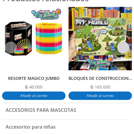
e
s
er
l
p
b
A
ar
o
p
tir
o
p
k
RESORTE MAGICO JUMBO
BLOQUES DE CONSTRUCCION MAGNETICO
₲
40.000
₲
165.000
Añadir al carrito
Añadir al carrito
ACCESORIOS PARA MASCOTAS
Accesorios para niñas