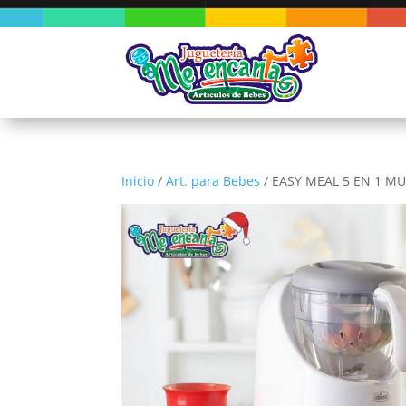
Inicio
/
Art. para Bebes
/ EASY MEAL 5 EN 1 M