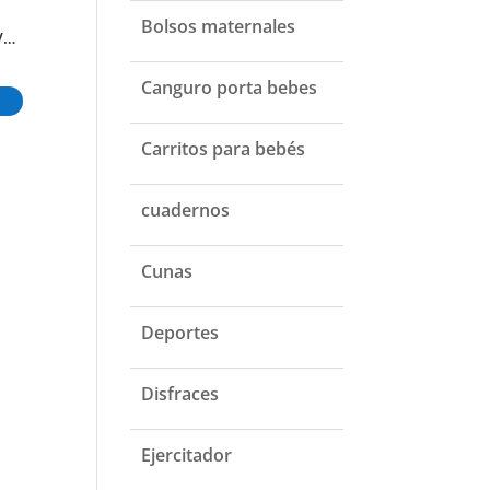
Bolsos maternales
JUGUETE EDUCATIVO APILABLE
MUÑECO DE TUS PERSONAJES FAVORITOS
PULPO BAILARIN INTERACTIVO
₲
150.000
₲
70.000
₲
30.000
Canguro porta bebes
Añadir al carrito
Añadir al carrito
Añadir al carr
Carritos para bebés
cuadernos
Cunas
Deportes
Disfraces
Ejercitador