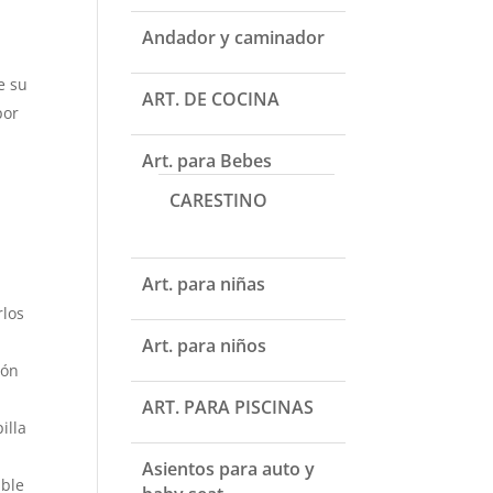
Andador y caminador
e su
ART. DE COCINA
por
Art. para Bebes
CARESTINO
Art. para niñas
rlos
Art. para niños
ión
ART. PARA PISCINAS
illa
Asientos para auto y
able