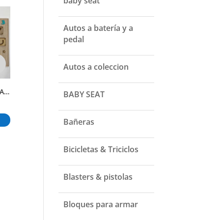
baby seat
Autos a batería y a
pedal
Autos a coleccion
TABLERO SENSORIAL Y EDUCATIVO
TABLERO SENSORIAL
TABLERO SENSORIAL
BABY SEAT
₲
300.000
₲
270.000
₲
40.000
Añadir al carrito
Añadir al carrito
Añadir al carr
Bañeras
Bicicletas & Triciclos
Blasters & pistolas
Bloques para armar