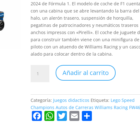
2024 de Fórmula 1. El modelo de coche de F1 cuent
con una cabina que se abre levantando la barra del
halo, un alerón trasero, suspensión de horquilla,
pegatinas de patrocinadores y neumáticos traseros
anchos impresos con «Pirelli». El coche de juguete 
para construir también viene con una minifigura de
piloto con un atuendo de Williams Racing y un casc
alado para colocar dentro de la cabina.
Lego
Añadir al carrito
Speed
Champions
Autos
de
Categoría:
Juegos didacticos
Etiqueta:
Lego Speed
Carreras
Champions Autos de Carreras Williams Racing FW46
Williams
F
W
T
E
C
Racing
a
h
w
m
o
FW46
c
at
itt
ai
m
F1