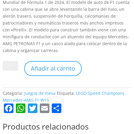
Mundial de Fórmula 1 de 2024. El modelo de auto de F1 cuenta
con una cabina que se abre levantando la barra del halo, un
alerón trasero, suspensión de horquilla, calcomanías de
patrocinadores y neumáticos traseros más anchos impresos
con «Pirelli». El modelo para construir también viene con una
minifigura de conductor con un atuendo del equipo Mercedes-
AMG PETRONAS F1 y un casco alado para colocar dentro de la
cabina y organizar carreras.
LEGO
Añadir al carrito
Speed
Champions
Mercedes-
Categoría:
Juegos de mesa
Etiqueta:
LEGO Speed ​​Champions
AMG
Mercedes-AMG F1 W15
F
W
T
E
C
F1
W15
a
h
w
m
o
cantidad
c
at
itt
ai
m
Productos relacionados