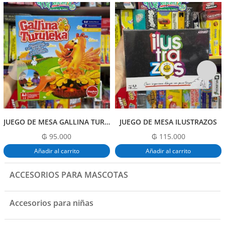
e
s
er
l
p
b
A
ar
o
p
tir
o
p
k
JUEGO DE MESA GALLINA TURULEKA
JUEGO DE MESA ILUSTRAZOS
₲
95.000
₲
115.000
Añadir al carrito
Añadir al carrito
ACCESORIOS PARA MASCOTAS
Accesorios para niñas