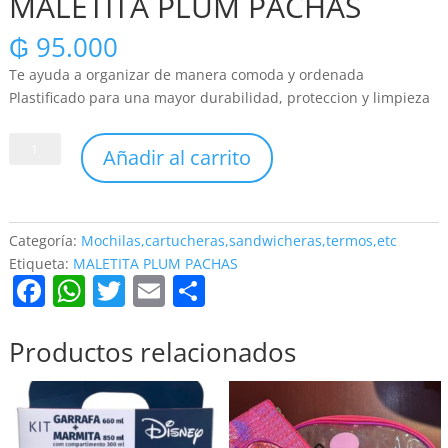
MALETITA PLUM PACHAS
₲
95.000
Te ayuda a organizar de manera comoda y ordenada
Plastificado para una mayor durabilidad, proteccion y limpieza
MALETITA
Añadir al carrito
PLUM
PACHAS
cantidad
Categoría:
Mochilas,cartucheras,sandwicheras,termos,etc
Etiqueta:
MALETITA PLUM PACHAS
F
W
T
E
C
a
h
w
m
o
c
at
itt
ai
m
Productos relacionados
e
s
er
l
p
b
A
ar