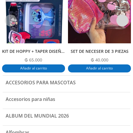
o
p
tir
o
p
k
KIT DE HOPPY + TAPER DISEÑO DE STITCH
SET DE NECESER DE 3 PIEZAS
₲
65.000
₲
40.000
Añadir al carrito
Añadir al carrito
ACCESORIOS PARA MASCOTAS
Accesorios para niñas
ALBUM DEL MUNDIAL 2026
Alfombras