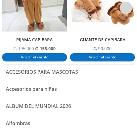
k
PIJAMA CAPIBARA
GUANTE DE CAPIBARA
El
El
₲
195.000
₲
155.000
₲
90.000
precio
precio
Añadir al carrito
Añadir al carrito
original
actual
era:
es:
ACCESORIOS PARA MASCOTAS
₲ 195.000.
₲ 155.000.
Accesorios para niñas
ALBUM DEL MUNDIAL 2026
Alfombras