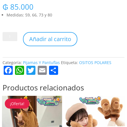
₲
85.000
Medidas: 59, 66, 73 y 80
OSITOS
Añadir al carrito
POLARES
cantidad
Categoría:
Pijamas Y Pantuflas
Etiqueta:
OSITOS POLARES
F
W
T
E
C
a
h
w
m
o
c
at
itt
ai
m
Productos relacionados
e
s
er
l
p
b
A
ar
¡Oferta!
o
p
tir
o
p