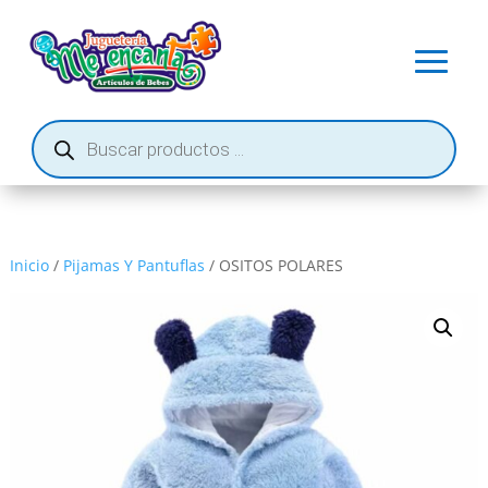
Búsqueda
de
productos
Inicio
/
Pijamas Y Pantuflas
/ OSITOS POLARES