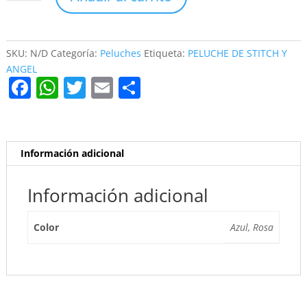
DE
STITCH
Y
ANGEL
SKU:
N/D
Categoría:
Peluches
Etiqueta:
PELUCHE DE STITCH Y
MEDIANO
ANGEL
F
W
T
E
C
cantidad
a
h
w
m
o
c
at
itt
ai
m
e
s
er
l
p
Información adicional
b
A
ar
o
p
tir
Información adicional
o
p
Color
Azul, Rosa
k