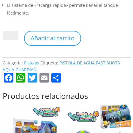
El sistema de «recarga rápida» permite llenar el tanque
fácilmente.
PISTOLA
Añadir al carrito
DE
AGUA
FAST
SHOTS
Categoría:
Pistolas
Etiqueta:
PISTOLA DE AGUA FAST SHOTS
AQUA
AQUA GUARDIAN
F
W
T
E
C
GUARDIAN
cantidad
a
h
w
m
o
c
at
itt
ai
m
Productos relacionados
e
s
er
l
p
b
A
ar
o
p
tir