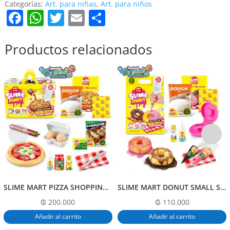
DE
Categorías:
Art. para niñas
,
Art. para niños
F
W
T
E
C
JURASSIC
WORLD
a
h
w
m
o
cantidad
c
at
itt
ai
m
Productos relacionados
e
s
er
l
p
b
A
ar
o
p
tir
o
p
k
SLIME MART PIZZA SHOPPING BASKET
SLIME MART DONUT SMALL SHOPPING BAG
₲
200.000
₲
110.000
Añadir al carrito
Añadir al carrito