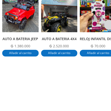
b
A
ar
o
p
tir
o
p
k
AUTO A BATERIA JEEP
AUTO A BATERIA 4X4
₲
1.380.000
₲
2.520.000
₲
70.000
Añadir al carrito
Añadir al carrito
Añadir al carrito