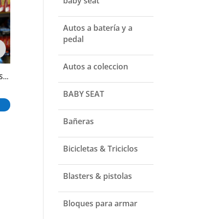
baby seat
Autos a batería y a
pedal
Autos a coleccion
RELOJ INFANTIL DISEÑO DE MINNIE
PULPO BAILARIN INTERACTIVO
GORRA CON LUCES Y LEVANTA LA OREJA DISEÑO SURTIDO
₲
70.000
₲
50.000
₲
110.00
BABY SEAT
Añadir al carrito
Añadir al carrito
Añadir al carr
Bañeras
Bicicletas & Triciclos
Blasters & pistolas
Bloques para armar