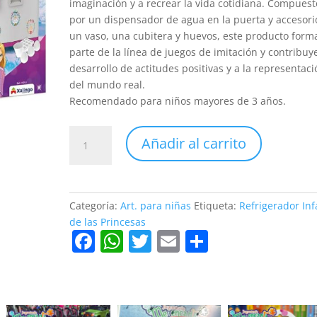
imaginación y a recrear la vida cotidiana. Compuest
por un dispensador de agua en la puerta y accesori
un vaso, una cubitera y huevos, este producto form
parte de la línea de juegos de imitación y contribuye
desarrollo de actitudes positivas y a la representaci
del mundo real.
Recomendado para niños mayores de 3 años.
Refrigerador
Añadir al carrito
Infantil
de
las
Princesas
Categoría:
Art. para niñas
Etiqueta:
Refrigerador Inf
cantidad
de las Princesas
F
W
T
E
C
a
h
w
m
o
c
at
itt
ai
m
e
s
er
l
p