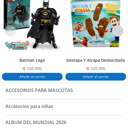
b
A
ar
o
p
tir
o
p
k
Batman Lego
Destapa Y Atrapa Desbordado
₲
550.000
₲
320.000
Añadir al carrito
Añadir al carrito
ACCESORIOS PARA MASCOTAS
Accesorios para niñas
ALBUM DEL MUNDIAL 2026