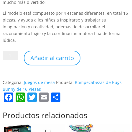
mucho más divertido!
El modelo está compuesto por 4 escenas diferentes, en total 16
piezas, y ayuda a los niños a inspirarse y trabajar su
imaginación y creatividad, además de desarrollar el
razonamiento lógico y la coordinación motora fina de forma
lúdica.
Rompecabezas
Añadir al carrito
de
Bugs
Bunny
de
Categoría:
Juegos de mesa
Etiqueta:
Rompecabezas de Bugs
16
Bunny de 16 Piezas
F
W
T
E
C
Piezas
cantidad
a
h
w
m
o
c
at
itt
ai
m
Productos relacionados
e
s
er
l
p