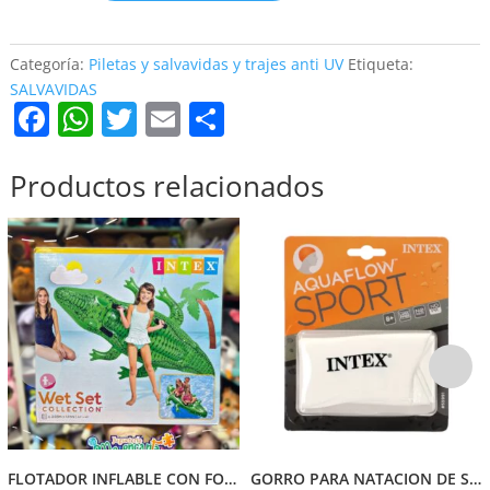
ANIMALES
cantidad
Categoría:
Piletas y salvavidas y trajes anti UV
Etiqueta:
SALVAVIDAS
F
W
T
E
C
a
h
w
m
o
c
at
itt
ai
m
Productos relacionados
e
s
er
l
p
b
A
ar
o
p
tir
o
p
k
FLOTADOR INFLABLE CON FORMA DE COCODRILO DE INTEX
GORRO PARA NATACION DE SILICONA INTEX