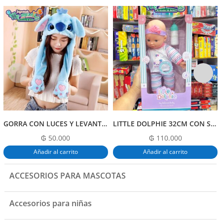
e
s
er
l
p
b
A
ar
o
p
tir
o
p
k
GORRA CON LUCES Y LEVANTA LA OREJA DISEÑO SURTIDO
LITTLE DOLPHIE 32CM CON SONIDOS
₲
50.000
₲
110.000
Añadir al carrito
Añadir al carrito
ACCESORIOS PARA MASCOTAS
Accesorios para niñas