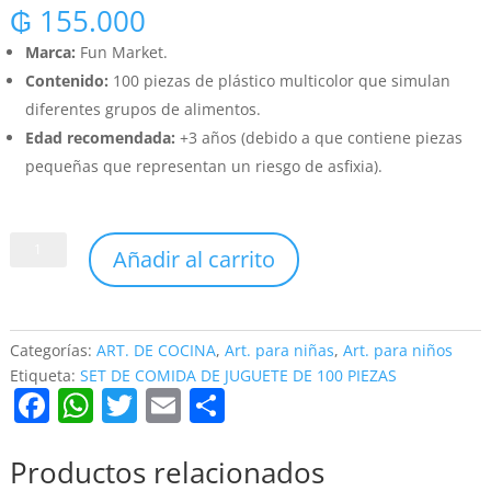
₲
155.000
Marca:
Fun Market.
Contenido:
100 piezas de plástico multicolor que simulan
diferentes grupos de alimentos.
Edad recomendada:
+3 años (debido a que contiene piezas
pequeñas que representan un riesgo de asfixia).
SET
Añadir al carrito
DE
COMIDA
DE
JUGUETE
Categorías:
ART. DE COCINA
,
Art. para niñas
,
Art. para niños
DE
Etiqueta:
SET DE COMIDA DE JUGUETE DE 100 PIEZAS
F
W
T
E
C
100
PIEZAS
a
h
w
m
o
cantidad
c
at
itt
ai
m
Productos relacionados