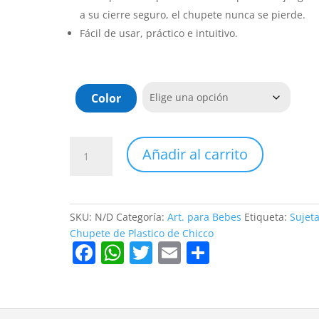
a su cierre seguro, el chupete nunca se pierde.
Fácil de usar, práctico e intuitivo.
Color
Sujeta
Añadir al carrito
Chupete
de
Plastico
de
SKU:
N/D
Categoría:
Art. para Bebes
Etiqueta:
Sujet
Chicco
Chupete de Plastico de Chicco
cantidad
F
W
T
E
C
a
h
w
m
o
c
at
itt
ai
m