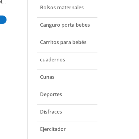
PULPO BAILARIN INTERACTIVO
PELOTA FLOTANTE CON LUCES PELOTA FLOTANTE CON LUCES
ALBUM DEL MUNDIAL TAPA DURA
Bolsos maternales
₲
30.000
₲
200.000
₲
160.00
Añadir al carrito
Añadir al carrito
Añadir al carr
Canguro porta bebes
Carritos para bebés
cuadernos
Cunas
Deportes
Disfraces
Ejercitador