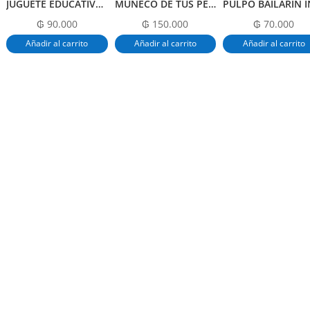
JUGUETE EDUCATIVO APILABLE
MUÑECO DE TUS PERSONAJES FAVORITOS
₲
90.000
₲
150.000
₲
70.000
Añadir al carrito
Añadir al carrito
Añadir al carrito