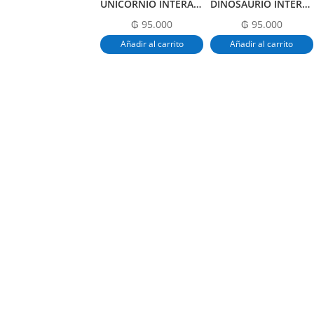
UNICORNIO INTERACTIVO
DINOSAURIO INTERACTIVO
₲
95.000
₲
95.000
Añadir al carrito
Añadir al carrito