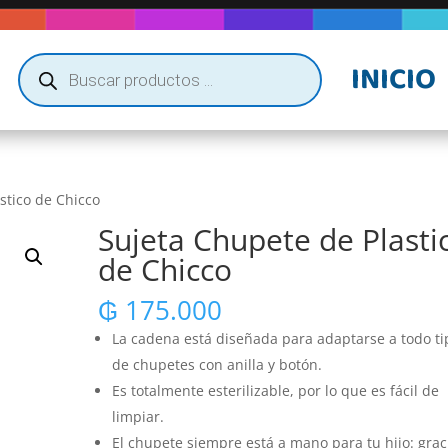
Búsqueda
INICIO
de
productos
stico de Chicco
Sujeta Chupete de Plasti
de Chicco
₲
175.000
La cadena está diseñada para adaptarse a todo ti
de chupetes con anilla y botón.
Es totalmente esterilizable, por lo que es fácil de
limpiar.
El chupete siempre está a mano para tu hijo: grac