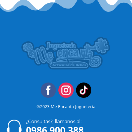
®2023 Me Encanta Juguetería
¿Consultas?, llamanos al:

0986 900 388