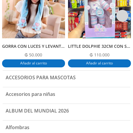
o
p
k
GORRA CON LUCES Y LEVANTA LA OREJA DISEÑO SURTIDO
LITTLE DOLPHIE 32CM CON SONIDOS
₲
50.000
₲
110.000
Añadir al carrito
Añadir al carrito
ACCESORIOS PARA MASCOTAS
Accesorios para niñas
ALBUM DEL MUNDIAL 2026
Alfombras