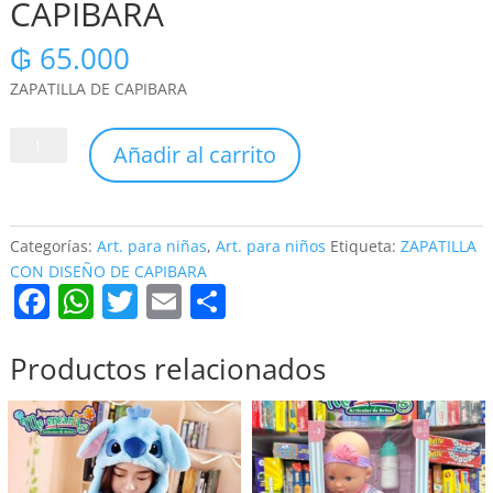
CAPIBARA
₲
65.000
ZAPATILLA DE CAPIBARA
ZAPATILLA
Añadir al carrito
CON
DISEÑO
DE
CAPIBARA
Categorías:
Art. para niñas
,
Art. para niños
Etiqueta:
ZAPATILLA
cantidad
CON DISEÑO DE CAPIBARA
F
W
T
E
C
a
h
w
m
o
c
at
itt
ai
m
Productos relacionados
e
s
er
l
p
b
A
ar
o
p
tir