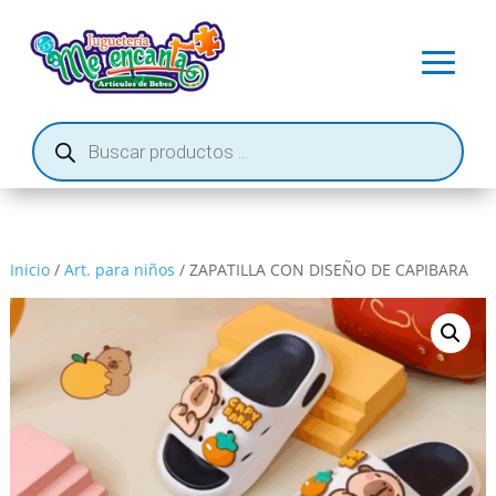
Búsqueda
de
productos
Inicio
/
Art. para niños
/ ZAPATILLA CON DISEÑO DE CAPIBARA