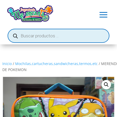
Búsqueda
de
productos
Inicio
/
Mochilas,cartucheras,sandwicheras,termos,etc
/ MEREND
DE POKEMON