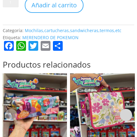
MERENDERO
Añadir al carrito
DE
POKEMON
cantidad
Categoría:
Mochilas,cartucheras,sandwicheras,termos,etc
Etiqueta:
MERENDERO DE POKEMON
F
W
T
E
C
a
h
w
m
o
c
at
itt
ai
m
Productos relacionados
e
s
er
l
p
b
A
ar
o
p
tir
o
p
k