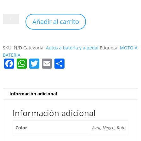
MOTO
Añadir al carrito
A
BATERIA
DE
6
SKU:
N/D
Categoría:
Autos a batería y a pedal
Etiqueta:
MOTO A
VOLT,
BATERIA
F
W
T
E
C
CAPACIDAD
30
a
h
w
m
o
KG
c
at
itt
ai
m
cantidad
e
s
er
l
p
Información adicional
b
A
ar
o
p
tir
Información adicional
o
p
Color
Azul, Negro, Rojo
k